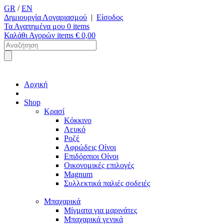
GR
/
EN
Δημιουργία Λογαριασμού
|
Είσοδος
Τα Αγαπημένα μου
0
items
Καλάθι Αγορών
items €
0,00
Αρχική
Shop
Κρασί
Κόκκινο
Λευκό
Ροζέ
Αφρώδεις Οίνοι
Επιδόρπιοι Οίνοι
Οικονομικές επιλογές
Magnum
Συλλεκτικά παλιές σοδειές
Μπαχαρικά
Μίγματα για μαρινάτες
Μπαχαρικά γενικά