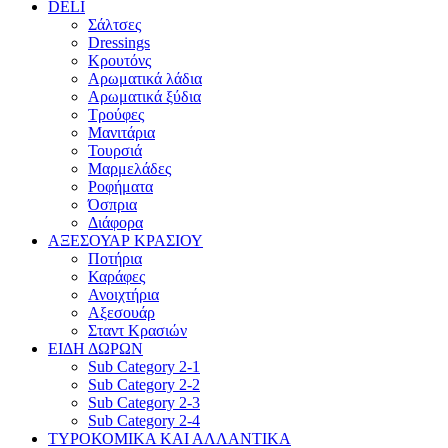
DELI
Σάλτσες
Dressings
Κρουτόνς
Αρωματικά λάδια
Αρωματικά ξύδια
Τρούφες
Μανιτάρια
Τουρσιά
Μαρμελάδες
Ροφήματα
Όσπρια
Διάφορα
AΞΕΣΟΥΑΡ ΚΡΑΣΙΟΥ
Ποτήρια
Καράφες
Ανοιχτήρια
Αξεσουάρ
Σταντ Κρασιών
ΕΙΔΗ ΔΩΡΩΝ
Sub Category 2-1
Sub Category 2-2
Sub Category 2-3
Sub Category 2-4
ΤΥΡΟΚΟΜΙΚΑ ΚΑΙ ΑΛΛΑΝΤΙΚΑ