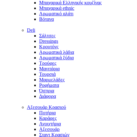
Μπαχαρικά Ελληνικής κουζίνας
Μπαχαρικά ethnic
Αρωματικό αλάτι
Βότανα
Deli
Σάλτσες
Dressings
Κρουτόνς
Αρωματικά λάδια
Αρωματικά ξύδια
Τρούφες
Μανιτάρια
Τουρσιά
Μαρμελάδες
Ροφήματα
Όσπρια
Διάφορα
Aξεσουάρ Κρασιού
Ποτήρια
Καράφες
Ανοιχτήρια
Αξεσουάρ
Σταντ Κρασιών