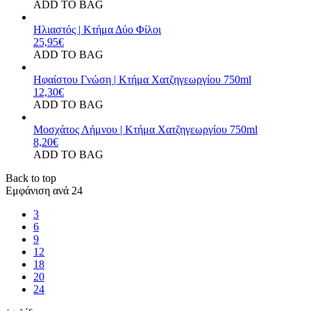
ADD TO BAG
Ηλιαστός | Κτήμα Δύο Φίλοι
25,95
€
ADD TO BAG
Ηφαίστου Γνώση | Κτήμα Χατζηγεωργίου 750ml
12,30
€
ADD TO BAG
Μοσχάτος Λήμνου | Κτήμα Χατζηγεωργίου 750ml
8,20
€
ADD TO BAG
Back to top
Εμφάνιση ανά
24
3
6
9
12
18
20
24