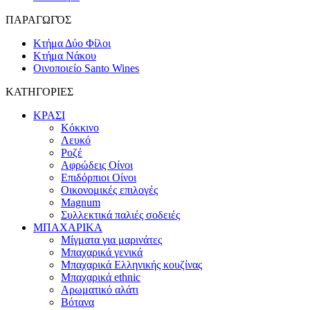
ΠΑΡΑΓΩΓΌΣ
Κτήμα Δύο Φίλοι
Κτήμα Νάκου
Οινοποιείο Santo Wines
ΚΑΤΗΓΟΡΙΕΣ
ΚΡΑΣΙ
Κόκκινο
Λευκό
Ροζέ
Αφρώδεις Οίνοι
Επιδόρπιοι Οίνοι
Οικονομικές επιλογές
Magnum
Συλλεκτικά παλιές σοδειές
ΜΠΑΧΑΡΙΚΑ
Μίγματα για μαρινάτες
Μπαχαρικά γενικά
Μπαχαρικά Ελληνικής κουζίνας
Μπαχαρικά ethnic
Αρωματικό αλάτι
Βότανα