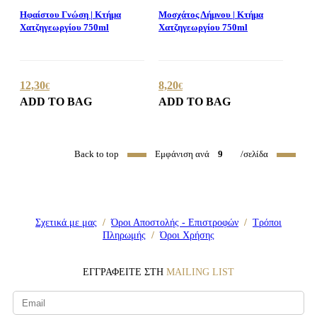
Ηφαίστου Γνώση | Κτήμα
Μοσχάτος Λήμνου | Κτήμα
Χατζηγεωργίου 750ml
Χατζηγεωργίου 750ml
12,30
8,20
€
€
ADD TO BAG
ADD TO BAG
Back to top
Εμφάνιση ανά
9
/σελίδα
Σχετικά με μας
/
Όροι Αποστολής - Επιστροφών
/
Τρόποι
Πληρωμής
/
Όροι Χρήσης
ΕΓΓΡΑΦΕΙΤΕ ΣΤΗ
MAILING LIST