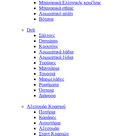
Μπαχαρικά Ελληνικής κουζίνας
Μπαχαρικά ethnic
Αρωματικό αλάτι
Βότανα
Deli
Σάλτσες
Dressings
Κρουτόνς
Αρωματικά λάδια
Αρωματικά ξύδια
Τρούφες
Μανιτάρια
Τουρσιά
Μαρμελάδες
Ροφήματα
Όσπρια
Διάφορα
Aξεσουάρ Κρασιού
Ποτήρια
Καράφες
Ανοιχτήρια
Αξεσουάρ
Σταντ Κρασιών