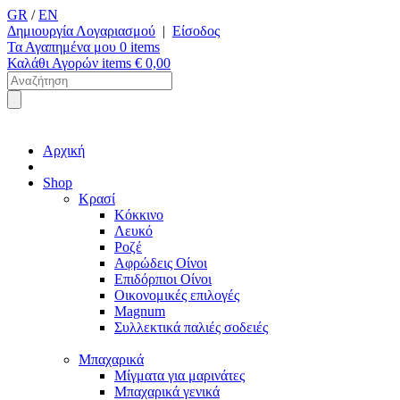
GR
/
EN
Δημιουργία Λογαριασμού
|
Είσοδος
Τα Αγαπημένα μου
0
items
Καλάθι Αγορών
items €
0,00
Αρχική
Shop
Κρασί
Κόκκινο
Λευκό
Ροζέ
Αφρώδεις Οίνοι
Επιδόρπιοι Οίνοι
Οικονομικές επιλογές
Magnum
Συλλεκτικά παλιές σοδειές
Μπαχαρικά
Μίγματα για μαρινάτες
Μπαχαρικά γενικά