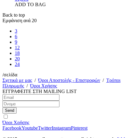
ADD TO BAG
Back to top
Εμφάνιση ανά
20
3
6
9
12
18
20
24
/σελίδα
Σχετικά με μας
/
Όροι Αποστολής - Επιστροφών
/
Τρόποι
Πληρωμής
/
Όροι Χρήσης
ΕΓΓΡΑΦΕΙΤΕ ΣΤΗ
MAILING LIST
Όροι Χρήσης
Facebook
Youtube
Twitter
Instagram
Pinterest