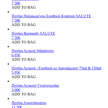
7,50
€
ADD TO BAG
Ποτήρι Παλαιωμένου Ερυθρού Κρασιού SALUTE
7,50
€
ADD TO BAG
Ποτήρι Burgundy SALUTE
7,50
€
ADD TO BAG
Ποτήρι Λευκού Winelovers
6,95
€
ADD TO BAG
Ποτήρι Λευκού / Ερυθρού με διαγράμμιση 75ml & 150ml
5,95
€
ADD TO BAG
Ποτήρι Λευκού/ Γευσιγνωσίας
3,00
€
ADD TO BAG
Ποτήρι Αποστάγματος
11,50
€