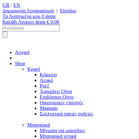
GR
/
EN
Δημιουργία Λογαριασμού
|
Είσοδος
Τα Αγαπημένα μου
0
items
Καλάθι Αγορών
items €
0,00
Αρχική
Shop
Κρασί
Κόκκινο
Λευκό
Ροζέ
Αφρώδεις Οίνοι
Επιδόρπιοι Οίνοι
Οικονομικές επιλογές
Magnum
Συλλεκτικά παλιές σοδειές
Μπαχαρικά
Μίγματα για μαρινάτες
Μπαχαρικά γενικά