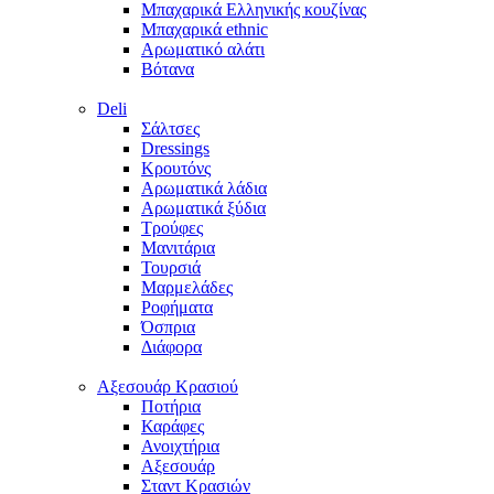
Μπαχαρικά Ελληνικής κουζίνας
Μπαχαρικά ethnic
Αρωματικό αλάτι
Βότανα
Deli
Σάλτσες
Dressings
Κρουτόνς
Αρωματικά λάδια
Αρωματικά ξύδια
Τρούφες
Μανιτάρια
Τουρσιά
Μαρμελάδες
Ροφήματα
Όσπρια
Διάφορα
Aξεσουάρ Κρασιού
Ποτήρια
Καράφες
Ανοιχτήρια
Αξεσουάρ
Σταντ Κρασιών