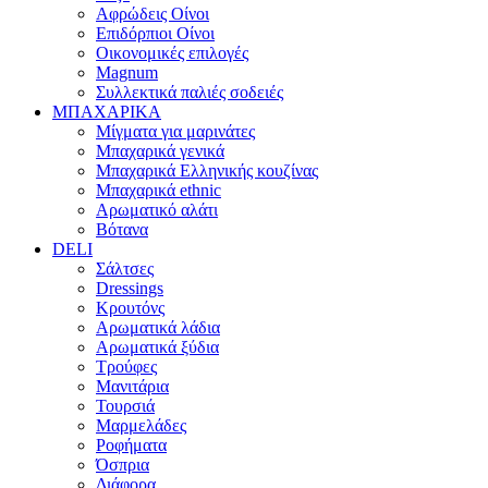
Αφρώδεις Οίνοι
Επιδόρπιοι Οίνοι
Οικονομικές επιλογές
Magnum
Συλλεκτικά παλιές σοδειές
ΜΠΑΧΑΡΙΚΑ
Μίγματα για μαρινάτες
Μπαχαρικά γενικά
Μπαχαρικά Ελληνικής κουζίνας
Μπαχαρικά ethnic
Αρωματικό αλάτι
Βότανα
DELI
Σάλτσες
Dressings
Κρουτόνς
Αρωματικά λάδια
Αρωματικά ξύδια
Τρούφες
Μανιτάρια
Τουρσιά
Μαρμελάδες
Ροφήματα
Όσπρια
Διάφορα