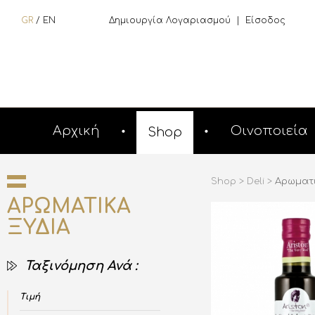
GR
/
EN
Δημιουργία Λογαριασμού
|
Είσοδος
Αρχική
Οινοποιεία
Shop
Shop >
Deli >
Αρωματι
ΑΡΩΜΑΤΙΚΑ
ΞΥΔΙΑ
Ταξινόμηση Ανά :
Τιμή