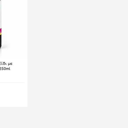
Ξίδι με
250ml