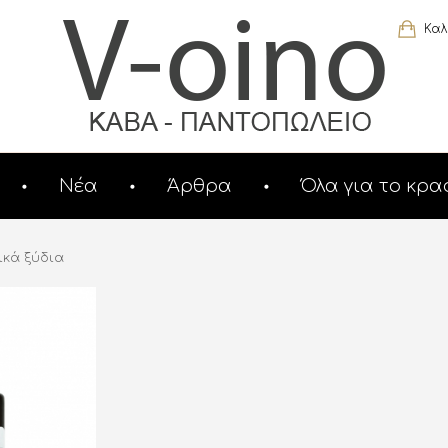
Καλ
Νέα
Άρθρα
Όλα για το κρα
κά ξύδια