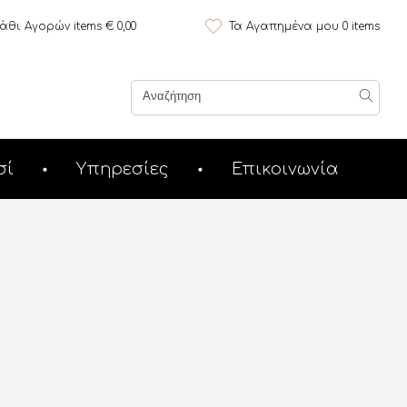
άθι Αγορών
items €
0,00
Τα Αγαπημένα μου
0
items
σί
Υπηρεσίες
Επικοινωνία