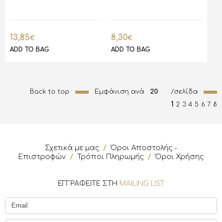
13,85
8,30
€
€
ADD TO BAG
ADD TO BAG
Back to top
Εμφάνιση ανά
20
/σελίδα
1
2
3
4
5
6
7
8
Σχετικά με μας
/
Όροι Αποστολής -
Επιστροφών
/
Τρόποι Πληρωμής
/
Όροι Χρήσης
ΕΓΓΡΑΦΕΙΤΕ ΣΤΗ
MAILING LIST