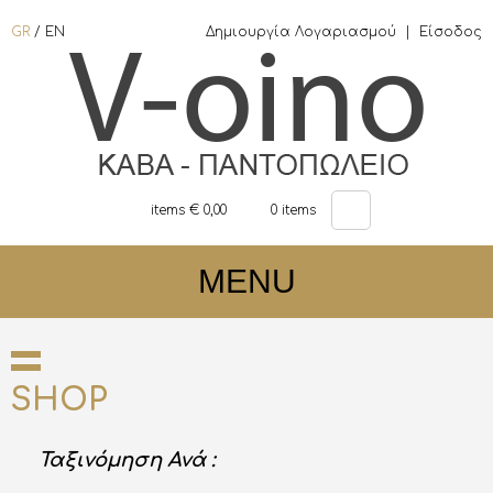
GR
/
EN
Δημιουργία Λογαριασμού
|
Είσοδος
items €
0,00
0
items
MENU
SHOP
Ταξινόμηση Ανά :