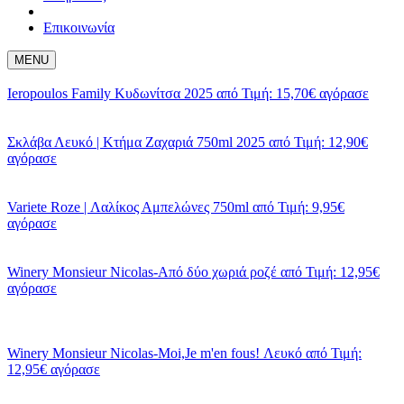
Επικοινωνία
MENU
Ieropoulos Family Kυδωνίτσα 2025
από
Τιμή: 15,70€
αγόρασε
Σκλάβα Λευκό | Κτήμα Ζαχαριά 750ml 2025
από
Τιμή: 12,90€
αγόρασε
Variete Roze | Λαλίκος Αμπελώνες 750ml
από
Τιμή: 9,95€
αγόρασε
Winery Monsieur Nicolas-Από δύο χωριά ροζέ
από
Τιμή: 12,95€
αγόρασε
Winery Monsieur Nicolas-Moi,Je m'en fous! Λευκό
από
Τιμή:
12,95€
αγόρασε