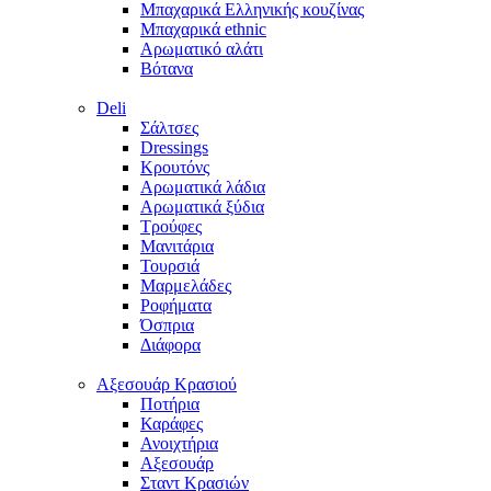
Μπαχαρικά Ελληνικής κουζίνας
Μπαχαρικά ethnic
Αρωματικό αλάτι
Βότανα
Deli
Σάλτσες
Dressings
Κρουτόνς
Αρωματικά λάδια
Αρωματικά ξύδια
Τρούφες
Μανιτάρια
Τουρσιά
Μαρμελάδες
Ροφήματα
Όσπρια
Διάφορα
Aξεσουάρ Κρασιού
Ποτήρια
Καράφες
Ανοιχτήρια
Αξεσουάρ
Σταντ Κρασιών