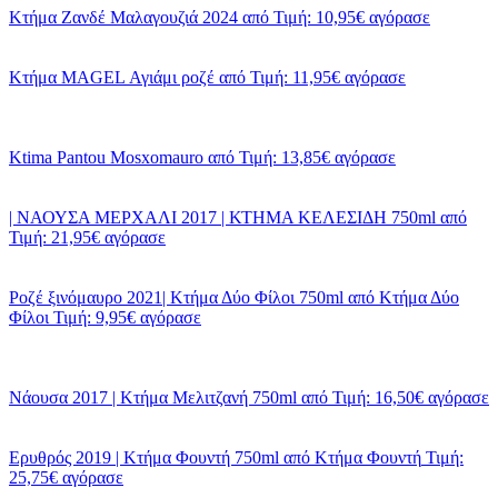
Κτήμα Ζανδέ Μαλαγουζιά 2024
από
Τιμή: 10,95€
αγόρασε
Κτήμα MAGEL Αγιάμι ροζέ
από
Τιμή: 11,95€
αγόρασε
Ktima Pantou Mosxomauro
από
Τιμή: 13,85€
αγόρασε
| ΝΑΟΥΣΑ ΜΕΡΧΑΛΙ 2017 | ΚΤΗΜΑ ΚΕΛΕΣΙΔΗ 750ml
από
Τιμή: 21,95€
αγόρασε
Ροζέ ξινόμαυρο 2021| Κτήμα Δύο Φίλοι 750ml
από
Κτήμα Δύο
Φίλοι
Τιμή: 9,95€
αγόρασε
Νάουσα 2017 | Κτήμα Μελιτζανή 750ml
από
Τιμή: 16,50€
αγόρασε
Ερυθρός 2019 | Κτήμα Φουντή 750ml
από
Κτήμα Φουντή
Τιμή:
25,75€
αγόρασε