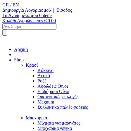
GR
/
EN
Δημιουργία Λογαριασμού
|
Είσοδος
Τα Αγαπημένα μου
0
items
Καλάθι Αγορών
items €
0,00
Αρχική
Shop
Κρασί
Κόκκινο
Λευκό
Ροζέ
Αφρώδεις Οίνοι
Επιδόρπιοι Οίνοι
Οικονομικές επιλογές
Magnum
Συλλεκτικά παλιές σοδειές
Μπαχαρικά
Μίγματα για μαρινάτες
Μπαχαρικά γενικά