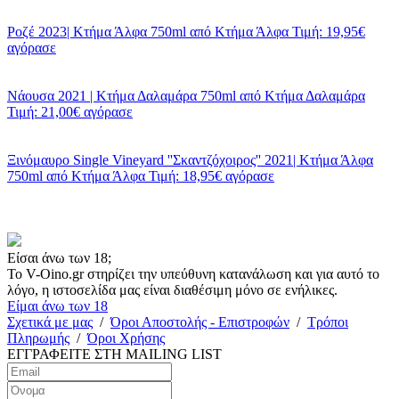
Ροζέ 2023| Κτήμα Άλφα 750ml
από
Κτήμα Άλφα
Τιμή: 19,95€
αγόρασε
Νάουσα 2021 | Κτήμα Δαλαμάρα 750ml
από
Κτήμα Δαλαμάρα
Τιμή: 21,00€
αγόρασε
Ξινόμαυρο Single Vineyard ''Σκαντζόχοιρος'' 2021| Κτήμα Άλφα
750ml
από
Κτήμα Άλφα
Τιμή: 18,95€
αγόρασε
Είσαι άνω των 18;
To V-Oino.gr στηρίζει την υπεύθυνη κατανάλωση και για αυτό το
λόγο, η ιστοσελίδα μας είναι διαθέσιμη μόνο σε ενήλικες.
Είμαι άνω των 18
Σχετικά με μας
/
Όροι Αποστολής - Επιστροφών
/
Τρόποι
Πληρωμής
/
Όροι Χρήσης
ΕΓΓΡΑΦΕΙΤΕ ΣΤΗ
MAILING LIST