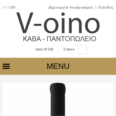
GR
/
EN
Δημιουργία Λογαριασμού
|
Είσοδος
items €
0,00
0
items
MENU