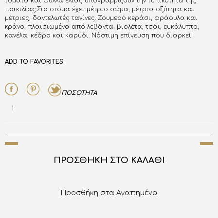
τομάτα και φύλλα ελιάς υπογραμμίζουν την τυπικότητα της
ποικιλίας.Στο στόμα έχει μέτριο σώμα, μέτρια οξύτητα και
μέτριες, δαντελωτές τανίνες. Ζουμερό κεράσι, φράουλα και
κράνο, πλαισιωμένα από λεβάντα, βιολέτα, τσάι, ευκάλυπτο,
κανέλα, κέδρο και καρύδι. Νόστιμη επίγευση που διαρκεί!
ADD TO FAVORITES
ΠΟΣΟΤΗΤΑ
1
ΠΡΟΣΘΗΚΗ ΣΤΟ ΚΑΛΑΘΙ
Προσθήκη στα Αγαπημένα