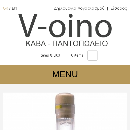
GR
/
EN
Δημιουργία Λογαριασμού
|
Είσοδος
items €
0,00
0
items
MENU